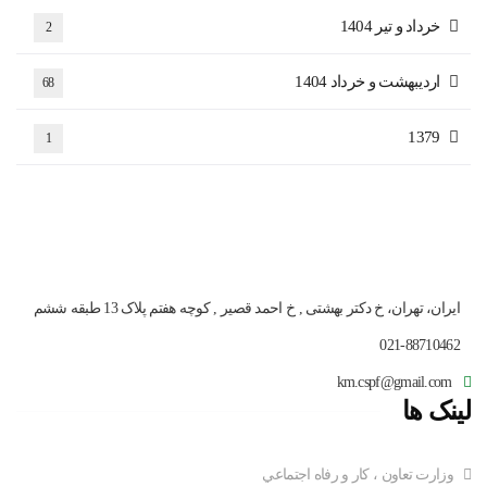
خرداد و تیر 1404
2
اردیبهشت و خرداد 1404
68
1379
1
ایران، تهران، خ دکتر بهشتی , خ احمد قصیر , کوچه هفتم پلاک 13 طبقه ششم
021-88710462
km.cspf@gmail.com
لینک ها
وزارت تعاون ، کار و رفاه اجتماعي