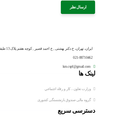
ایران، تهران، خ دکتر بهشتی , خ احمد قصیر , کوچه هفتم پلاک 13 طبقه ششم
021-88710462
km.cspf@gmail.com
لینک ها
وزارت تعاون ، کار و رفاه اجتماعي
گروه مالی صندوق بازنشستگی کشوری
دسترسی سریع