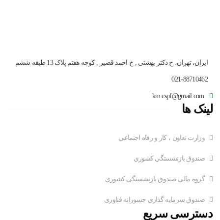
ایران، تهران، خ دکتر بهشتی , خ احمد قصیر , کوچه هفتم پلاک 13 طبقه ششم
021-88710462
km.cspf@gmail.com
لینک ها
وزارت تعاون ، کار و رفاه اجتماعي
صندوق بازنشستگي کشوري
گروه مالی صندوق بازنشستگی کشوری
صندوق سرمایه گذاری جسورانه فناوری
دسترسی سریع