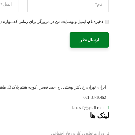
ذخیره نام، ایمیل و وبسایت من در مرورگر برای زمانی که دوباره د
ایران، تهران، خ دکتر بهشتی , خ احمد قصیر , کوچه هفتم پلاک 13 طبقه ششم
021-88710462
km.cspf@gmail.com
لینک ها
وزارت تعاون ، کار و رفاه اجتماعي