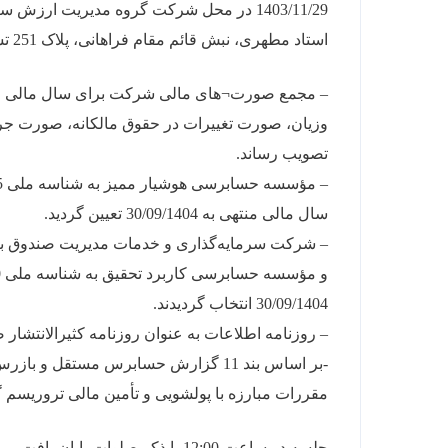
1403/11/29 در محل شرکت گروه مدیریت ار
استاد مطهری، نبش قائم مقام فراهانی، پلاک 251 تشکیل گردید. و حاضرین در مجمع به اتفاق آرا موارد زیر را تصویب نمودند:
وزیان،‌ صورت تغییرات در حقوق مالکانه، صورت جری
تصویب رساند.
سال مالی منتهی به 30/09/1404 تعیین گردید.
30/09/1404 انتخاب گردیدند.
– روزنامه اطلاعات به عنوان روزنامه کثیر‌الانتشار
-بر اساس بند 11 گزارش حسابرس مستقل 
مقررات مبارزه با پولشویی و تأمین مالی تروریسم گ
جلسه در ساعت 12:00 با ذکر صلوات پایان یافت.