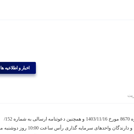
اخبار و اطلاعیه ها
ریت
باعنایت به آگهی روزنامه کثیرالانتشار ایران به شماره 8670 مورخ 1403/11/16 و همچنین دعوتنامه ارسالی به شماره 152/
ج/1403 مورخ 1403/11/16 با حضور ارکان، مؤسسین و دارندگان واحدهای سرمایه گذاری رأس ساعت