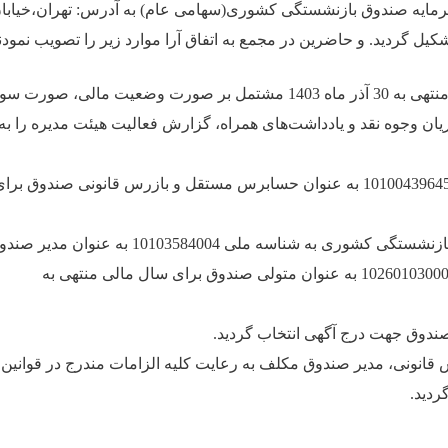
زش سرمایه صندوق بازنشستگی کشوری(سهامی عام) به آدرس: تهران،خیابا
– مجمع صورت¬های مالی شرکت برای سال مالی منتهی به 30 آذر ماه 1403 مشتمل بر صورت وضعیت مالی، صورت س
ان وجوه نقد و یادداشت‌های همراه، گزارش فعالیت هیئت مدیره را به
– مؤسسه حسابرسی هوشیار ممیز به شناسه ملی 10100439645 به عنوان حسابرس مستقل و بازرس قانونی صندوق برا
– شرکت سرمایه‌گذاری و خدمات مدیریت صندوق بازنشستگی کشوری به شناسه ملی 10103584004 به عنوان
و مؤسسه حسابرسی کاربرد تحقیق به شناسه ملی 10260103000 به عنوان متولی صندوق برای سال مالی منتهی به
 صندوق جهت درج آگهی انتخاب گردید.
و بازرس قانونی، مدیر صندوق مکلف به رعایت کلیه الزامات مندرج در قوانین 
ردید.