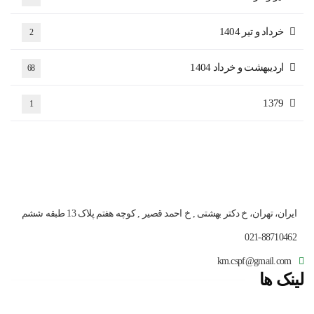
خرداد و تیر 1404
2
اردیبهشت و خرداد 1404
68
1379
1
ایران، تهران، خ دکتر بهشتی , خ احمد قصیر , کوچه هفتم پلاک 13 طبقه ششم
021-88710462
km.cspf@gmail.com
لینک ها