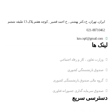
ایران، تهران، خ دکتر بهشتی , خ احمد قصیر , کوچه هفتم پلاک 13 طبقه ششم
021-88710462
km.cspf@gmail.com
لینک ها
وزارت تعاون ، کار و رفاه اجتماعي
صندوق بازنشستگي کشوري
گروه مالی صندوق بازنشستگی کشوری
صندوق سرمایه گذاری جسورانه فناوری
دسترسی سریع