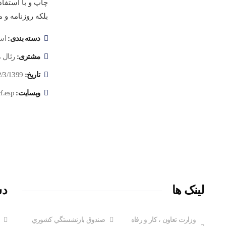
چاپ و با استفا
بلکه روزنامه و
دسته بندی:
اس
مشتری:
رئال م
تاریخ:
2/3/1399
وبسایت:
f.esp
لینک ها
دس
وزارت تعاون ، کار و رفاه
صندوق بازنشستگي کشوري