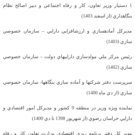
1 دستيار وزیر تعاون، كار و رفاه اجتماعي و دبير اصالح نظام
بنگاهداري (از اسفند 1403)
مدیركل آمادهسازي و ارزشافزایي دارایي – سازمان خصوصي
سازي (1403)
رئيس مركز ملي مولدسازي دارایيهاي دولت – سازمان خصوصي
سازي (1402)
سرپرست دفتر شركتها و آماده سازي بنگاهها- سازمان خصوصي
سازي (از دي ماه 1400)
نماینده ویژه وزیر در منطقه 9 كشور و مدیركل امور اقتصادي و
دارایي خراسان رضوي (از شهریور 1398 تا دي 1400)
مدیر كل دفتر برنامه ریزي اقتصادي وزارت تعاون كار و رفاه