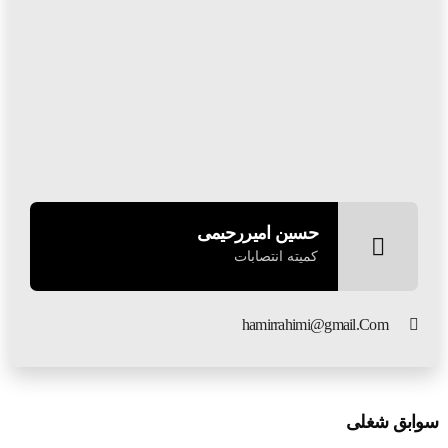
حسین امیررحیمی
کمیته انتصابات
hamirrahimi@gmail.Com
سوابق شغلی