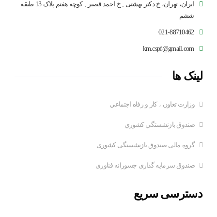
ایران، تهران، خ دکتر بهشتی , خ احمد قصیر , کوچه هفتم پلاک 13 طبقه
ششم
021-88710462
km.cspf@gmail.com
لینک ها
وزارت تعاون ، کار و رفاه اجتماعي
صندوق بازنشستگي کشوري
گروه مالی صندوق بازنشستگی کشوری
صندوق سرمایه گذاری جسورانه فناوری
دسترسی سریع